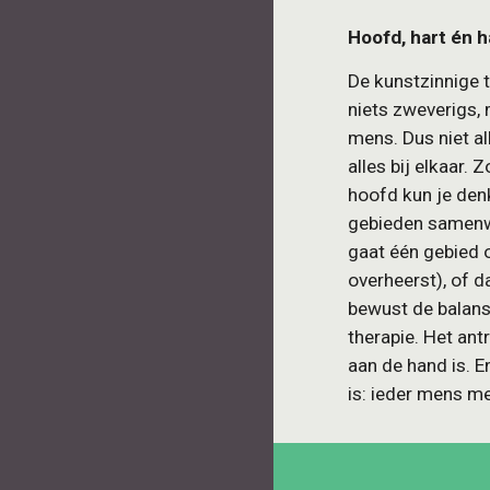
Hoofd, hart én
De kunstzinnige 
niets zweverigs, 
mens. Dus niet all
alles bij elkaar.
hoofd kun je denk
gebieden samenwe
gaat één gebied o
overheerst), of da
bewust de balans 
therapie. Het an
aan de hand is. 
is: ieder mens me