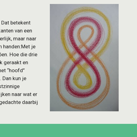
 Dat betekent 
anten van een 
rlijk, maar naar 
n handen:Met je 
en. Hoe die drie 
k geraakt en 
et “hoofd” 
. Dan kun je 
tzinnige 
ken naar wat er 
gedachte daarbij 