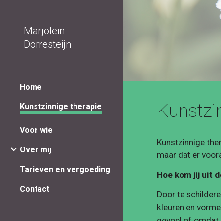
Sk
Marjolein
Dorresteijn
Home
Kunstzi
Kunstzinnige therapie
Voor wie
Kunstzinnige ther
Over mij
maar dat er voor
Tarieven en vergoeding
Hoe kom jij uit 
Contact
Door te schildere
kleuren en vormen
gevoel of omdat j