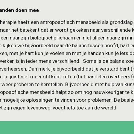
 handen doen mee
therapie heeft een antroposofisch mensbeeld als grondslag.
maar het betekent dat er wordt gekeken naar verschillende k
een naar zijn biologische lichaam en niet alleen naar zijn inne
 Zo kijken we bijvoorbeeld naar de balans tussen hoofd, hart e
en, met je hart kun je voelen en met je handen kun je iets dó
rken is in ieder mens verschillend.  Soms is de balans zoe
verheersen. Dan merk je bijvoorbeeld dat je verstard bent (h
t je juist niet meer stil kunt zitten (het handelen overheerst)
weer proberen te herstellen. Bijvoorbeeld met hulp van kuns
troposofische mensbeeld helpt zo om nog nauwkeuriger te kij
En mogelijke oplossingen te vinden voor problemen. De basis
t zijn eigen levensweg, voegt iets toe aan de wereld.