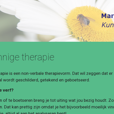
ip to main content
Skip to navigat
nnige therapie
apie is een non-verbale therapievorm. Dat wil zeggen dat er 
al wordt geschilderd, getekend en geboetseerd.
de verf?
n of te boetseren breng je tot uiting wat jou bezig houdt. Z
. Dat kan prettig zijn omdat je het bijvoorbeeld moeilijk vind
e  altijd al aan het analyseren bent!