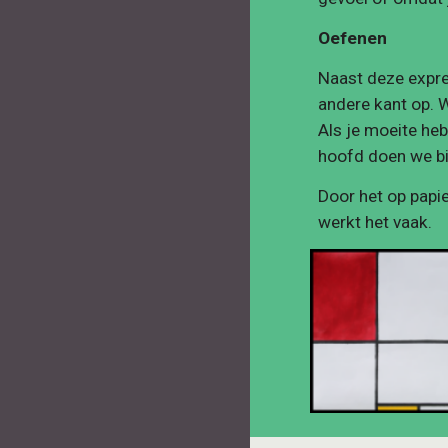
Oefenen
Naast deze expres
andere kant op. W
Als je moeite hebt
hoofd doen we bij
Door het op papier
werkt het vaak.